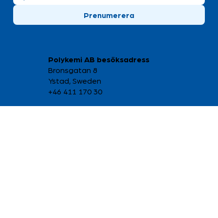
Prenumerera
Polykemi AB besöksadress
Bronsgatan 8
Ystad, Sweden
+46 411 170 30
Copyright © 2026 Polykemi AB
Integritetspolicy
Leveransvillkor
Nyheter
Pressrum
Polynews
Polykemi broschyr