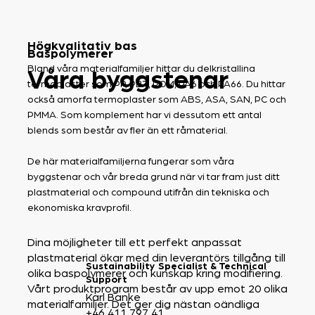
Högkvalitativ bas
Baspolymerer
Bland våra materialfamiljer hittar du delkristallina
Våra byggstenar
termoplaster som PP, PBT, POM, PA6 och PA66. Du hittar
också amorfa termoplaster som ABS, ASA, SAN, PC och
PMMA. Som komplement har vi dessutom ett antal
blends som består av fler än ett råmaterial.
De här materialfamiljerna fungerar som våra
byggstenar och vår breda grund när vi tar fram just ditt
plastmaterial och compound utifrån din tekniska och
ekonomiska kravprofil.
Dina möjligheter till ett perfekt anpassat
plastmaterial ökar med din leverantörs tillgång till
Sustainability Specialist & Technical
olika baspolymerer och kunskap kring modifiering.
Support
Vårt produktprogram består av upp emot 20 olika
Karl Banke
materialfamiljer. Det ger dig nästan oändliga
+46 411 797 41