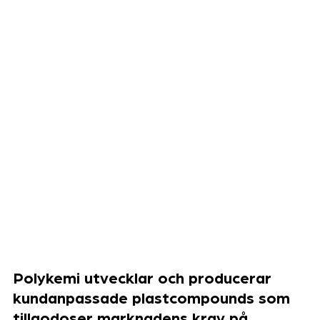
Polykemi utvecklar och producerar
kundanpassade plastcompounds som
tillgodoser marknadens krav på