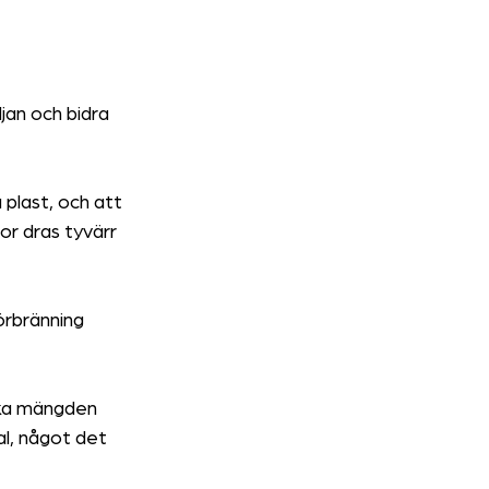
jan och bidra 
 plast, och att 
r dras tyvärr 
förbränning 
ska mängden 
al, något det 