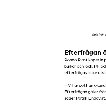
Spill frå
Efterfrågan 
Rondo Plast köper in p
burkar och lock. PP o
efterfrågas i stor uts
–
Vi har sett en ökand
Efterfrågan gäller fr
säger Patrik Lindqvis