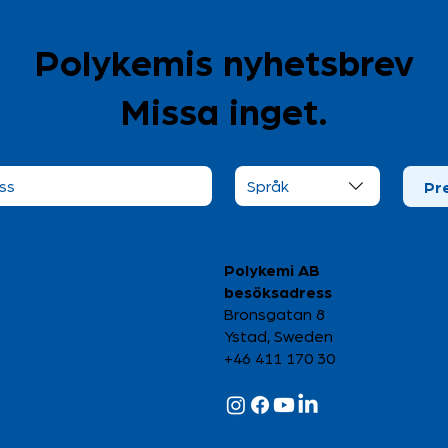
Polykemis nyhetsbrev
Missa inget.
Dubbel investering i
Gener
plaståtervinning inom två
Polyk
Språk
Pr
år
Polykemi AB
besöksadress
Bronsgatan 8
Ystad, Sweden
+46 411 170 30