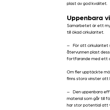
plast av god kvalitet.
Uppenbara vi
Samarbetet är ett myck
till ökad cirkularitet.
–
För att cirkularitet
återvunnen plast dessu
fortfarande med ett of
Om fler upptäckte möjlig
finns stora vinster att
–
Den uppenbara effe
material som går till f
har stor potential att 