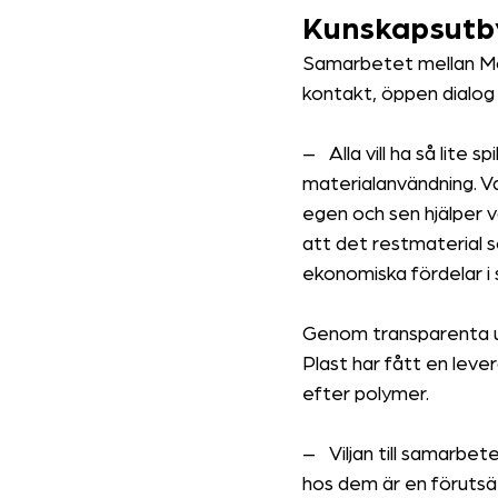
Kunskapsutby
Samarbetet mellan Mod
kontakt, öppen dialog
–
Alla vill ha så lite 
materialanvändning. Va
egen och sen hjälper vå
att det restmaterial so
ekonomiska fördelar i s
Genom transparenta ut
Plast har fått en leve
efter polymer.
–
Viljan till samarbe
hos dem är en förutsätt