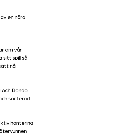
av en nära 
ar om vår 
itt spill så 
sätt nå 
g och Rondo 
 och sorterad 
ktiv hantering 
l återvunnen 