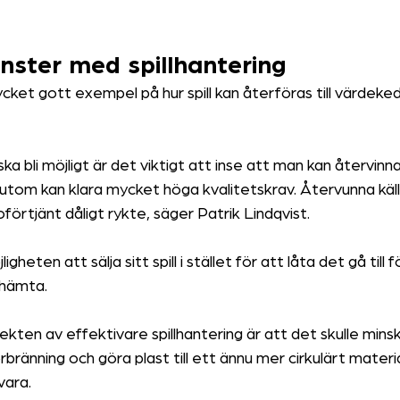
nster med spillhantering
et gott exempel på hur spill kan återföras till värdeked
 ska bli möjligt är det viktigt att inse att man kan återvinna
tom kan klara mycket höga kvalitetskrav. Återvunna källo
örtjänt dåligt rykte, säger Patrik Lindqvist.
heten att sälja sitt spill i stället för att låta det gå till 
 hämta.
kten av effektivare spillhantering är att det skulle min
örbränning och göra plast till ett ännu mer cirkulärt materi
vara.