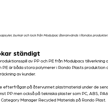
n kapsyler, burkar och lock från Modulpac återanvänds i Rondos produkter.
ökar ständigt
roduktionsspill av PP och PE från Modulpacs tillverkning a
ch PE är båda stora polymerer i Rondo Plasts produktion 
träckning av kunder.
e efterfrågan på återvunnet plastmaterial under de senas
ämst PP men också på tekniska plaster som PC, ABS, PA6
t, Category Manager Recycled Materials på Rondo Plast.