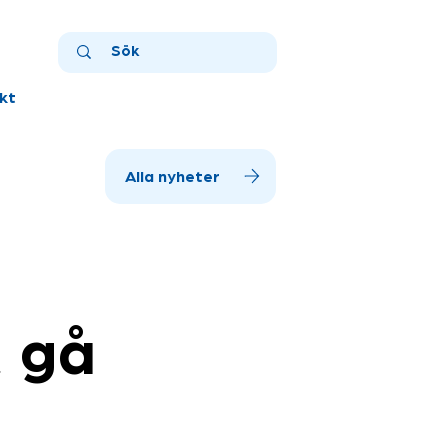
kt
Alla nyheter
t gå