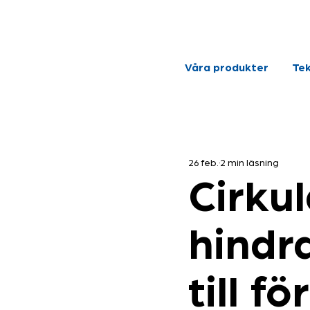
Våra produkter
Tek
26 feb.
2 min läsning
Cirku
hindra
till f