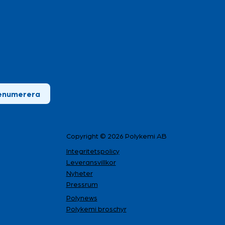
ationsskiftet i
emi Group är här
enumerera
Copyright © 2026 Polykemi AB
Integritetspolicy
Leveransvillkor
Nyheter
Pressrum
Polynews
Polykemi broschyr