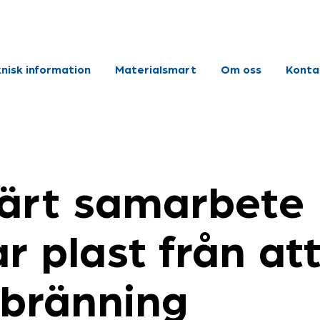
nisk information
Materialsmart
Om oss
Konta
lärt samarbete
r plast från at
örbränning