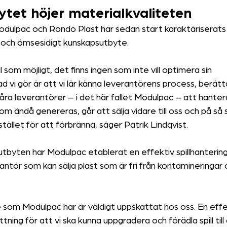
tet höjer materialkvaliteten
ulpac och Rondo Plast har sedan start karaktäriserats 
 och ömsesidigt kunskapsutbyte.
spill som möjligt, det finns ingen som inte vill optimera sin 
d vi gör är att vi lär känna leverantörens process, berätt
ra leverantörer – i det här fallet Modulpac – att hantera s
m ändå genereras, går att sälja vidare till oss och på så 
tället för att förbränna, säger Patrik Lindqvist.
byten har Modulpac etablerat en effektiv spillhanterin
rantör som kan sälja plast som är fri från kontamineringar
te som Modulpac har är väldigt uppskattat hos oss. En effe
ning för att vi ska kunna uppgradera och förädla spill til