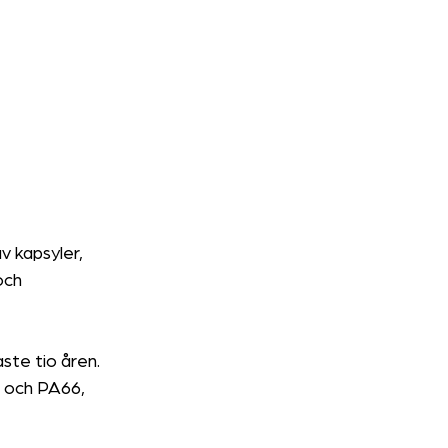
v kapsyler, 
och 
te tio åren. 
 och PA66, 