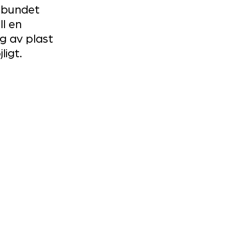
lbundet 
l en 
g av plast 
ligt.