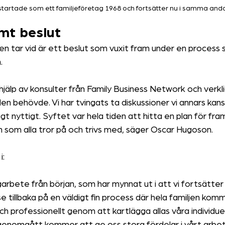
startade som ett familjeföretag 1968 och fortsätter nu i samma and
mt beslut
en tar vid är ett beslut som vuxit fram under en process
.
hjälp av konsulter från Family Business Network och verkli
en behövde. Vi har tvingats ta diskussioner vi annars kansk
igt nyttigt. Syftet var hela tiden att hitta en plan för fra
lan som alla tror på och trivs med, säger Oscar Hugoson.
i:
garbete från början, som har mynnat ut i att vi fortsätter
e tillbaka på en väldigt fin process där hela familjen komm
 professionellt genom att kartlägga allas våra individuel
 genomgått kommer att ge oss stora fördelar i vårt arbe