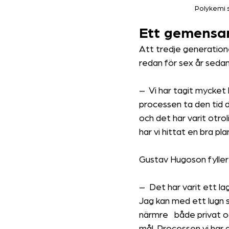
Polykemi 
Ett gemensa
Att tredje generation
redan för sex år sedan
–  
Vi har tagit mycket 
processen ta den tid d
och det har varit otrol
har vi hittat en bra p
Gustav Hugoson fyller 
–  
Det har varit ett la
Jag kan med ett lugn s
närmre både privat och
mål. Processen vi har