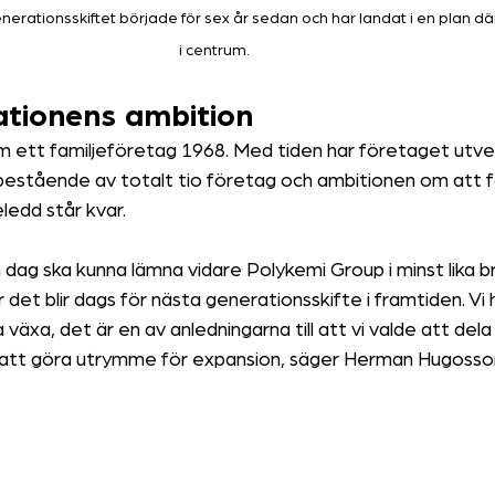
nerationsskiftet började för sex år sedan och har landat i en plan d
i centrum.
ationens ambition
ett familjeföretag 1968. Med tiden har företaget utveckl
estående av totalt tio företag och ambitionen om att 
eledd står kvar.
n dag ska kunna lämna vidare Polykemi Group i minst lika b
r det blir dags för nästa generationsskifte i framtiden. Vi
växa, det är en av anledningarna till att vi valde att dela
 för att göra utrymme för expansion, säger Herman Hugosso