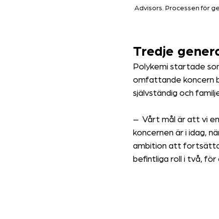
Advisors. Processen för ge
Tredje gener
Polykemi startade som 
omfattande koncern b
självständig och familj
–  
Vårt mål är att vi e
koncernen är i idag, nä
ambition att fortsätta 
befintliga roll i två,