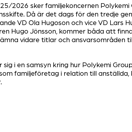
2025/2026 sker familjekoncernen Polykemi
sskifte. Då är det dags för den tredje ge
arande VD Ola Hugoson och vice VD Lars H
aren Hugo Jönsson, kommer båda att finnas
mna vidare titlar och ansvarsområden till
 sig i en samsyn kring hur Polykemi Group
om familjeföretag i relation till anställda,
.