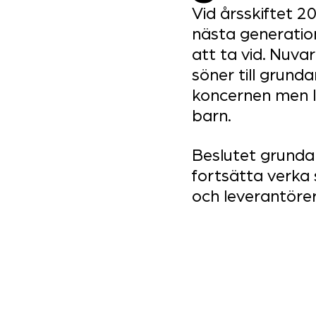
Vid årsskiftet 
nästa generation
att ta vid. Nuv
söner till grund
koncernen men lä
barn. 
Beslutet grundar
fortsätta verka s
och leverantörer