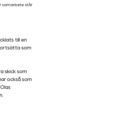
är samarbete står 
ats till en 
fortsätta som 
ra skick som 
 har också som 
 Olas 
n.