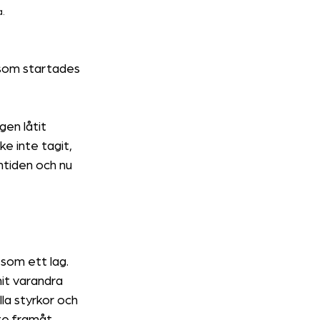
a.
 som startades 
gen låtit 
e inte tagit, 
mtiden och nu 
 som ett lag. 
it varandra 
la styrkor och 
te framåt.