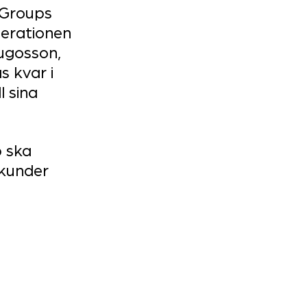
 Groups 
nerationen 
ugosson, 
 kvar i 
 sina 
 ska 
 kunder 