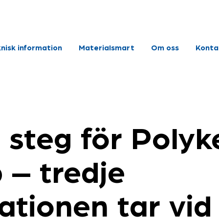
nisk information
Materialsmart
Om oss
Konta
 steg för Polyk
 – tredje
ationen tar vid