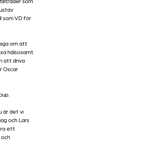
illträder som 
ustav 
l som VD för 
niga om att 
äxa hälsosamt 
 att driva 
r Oscar 
oup.
 är det vi 
jag och Lars 
ra ett 
 och 