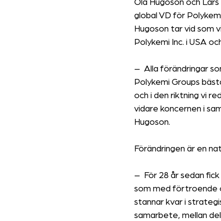
Ola Hugoson och Lars 
global VD för Polykem
Hugoson tar vid som vi
Polykemi Inc. i USA oc
–  
Alla förändringar so
Polykemi Groups bästa 
och i den riktning vi 
vidare koncernen i sa
Hugoson.
Förändringen är en na
–  
För 28 år sedan fick
som med förtroende och
stannar kvar i strateg
samarbete, mellan del