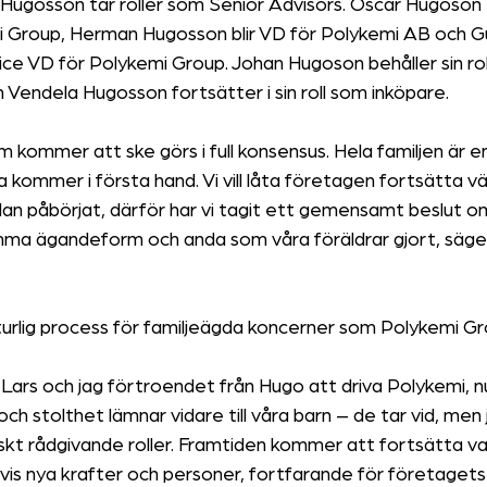
Hugosson tar roller som Senior Advisors. Oscar Hugoson t
i Group, Herman Hugosson blir VD för Polykemi AB och G
ce VD för Polykemi Group. Johan Hugoson behåller sin rol
h Vendela Hugosson fortsätter i sin roll som inköpare.
m kommer att ske görs i full konsensus. Hela familjen är e
kommer i första hand. Vi vill låta företagen fortsätta v
redan påbörjat, därför har vi tagit ett gemensamt beslut om
mma ägandeform och anda som våra föräldrar gjort, säge
turlig process för familjeägda koncerner som Polykemi Gr
 Lars och jag förtroendet från Hugo att driva Polykemi, nu
 stolthet lämnar vidare till våra barn – de tar vid, men 
iskt rådgivande roller. Framtiden kommer att fortsätta va
vis nya krafter och personer, fortfarande för företagets