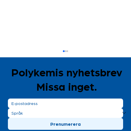
Polykemis nyhetsbrev
Missa inget.
Elmia Subcontractor med spårbarhet i
Prenumerera
fokus