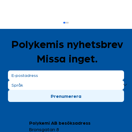
Polykemis nyhetsbrev
Missa inget.
Öppna dörrar för den svenska
Prenumerera
plastindustrin!
Polykemi AB besöksadress
Bronsgatan 8