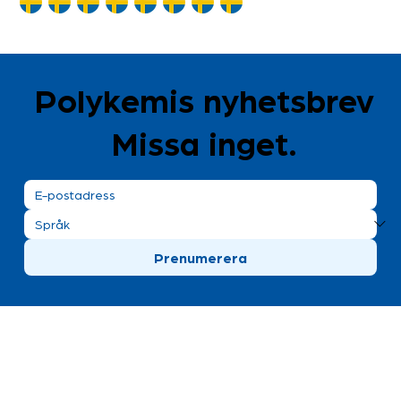
Polykemis nyhetsbrev
Missa inget.
Prenumerera
Polykemi AB besöksadress
Bronsgatan 8
Ystad, Sweden
+46 411 170 30