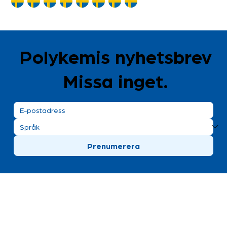
Polykemis nyhetsbrev
Missa inget.
Prenumerera
Polykemi AB besöksadress
Bronsgatan 8
Ystad, Sweden
+46 411 170 30