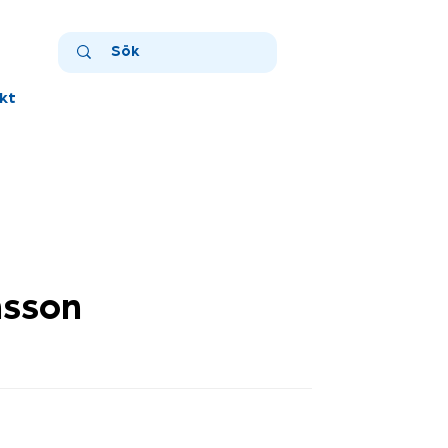
kt
nsson