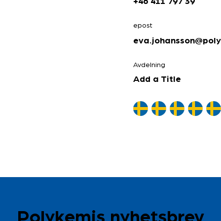
+46 411 797 39
epost
eva.johansson@poly
Avdelning
Add a Title
Polykemis nyhetsbrev