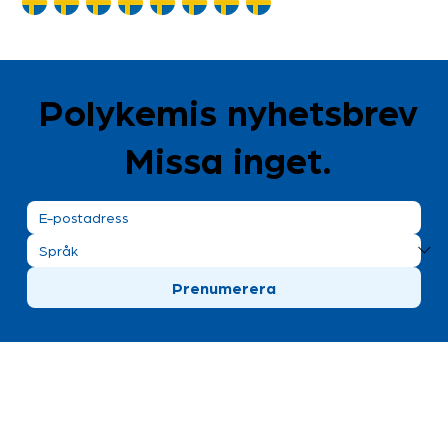
Polykemis nyhetsbrev
Missa inget.
Prenumerera
Polykemi AB besöksadress
Bronsgatan 8
Ystad, Sweden
+46 411 170 30