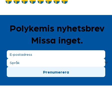
Polykemis nyhetsbrev
Missa inget.
Prenumerera
Polykemi AB besöksadress
Bronsgatan 8
Ystad, Sweden
+46 411 170 30