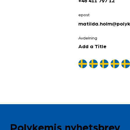
+46 411 797 12
epost
matilda.holm@polyk
Avdelning
Add a Title
Polykemis nyhetsbrev