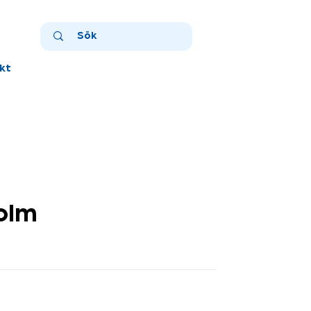
kt
olm