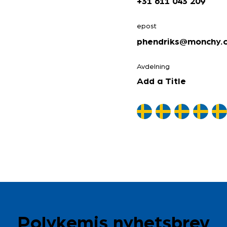
+31 611 043 209
epost
phendriks@monchy.
Avdelning
Add a Title
Polykemis nyhetsbrev